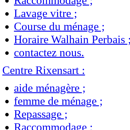
Raccommodage
;
Lavage vitre
;
Course du ménage
;
Horaire Walhain Perbais
contactez nous
.
Centre Rixensart
:
aide ménagère
;
femme de ménage
;
Repassage
;
Raccommodage
;