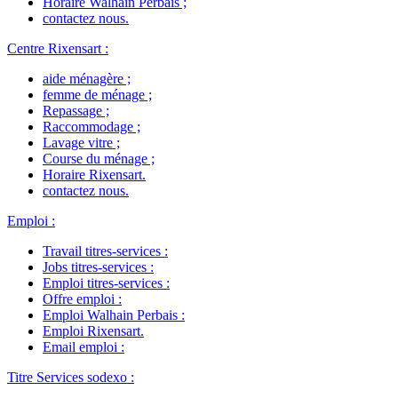
Horaire Walhain Perbais
;
contactez nous
.
Centre Rixensart
:
aide ménagère
;
femme de ménage
;
Repassage
;
Raccommodage
;
Lavage vitre
;
Course du ménage
;
Horaire Rixensart
.
contactez nous
.
Emploi
:
Travail titres-services
:
Jobs titres-services
:
Emploi titres-services
:
Offre emploi
:
Emploi Walhain Perbais
:
Emploi Rixensart
.
Email emploi
:
Titre Services sodexo
: