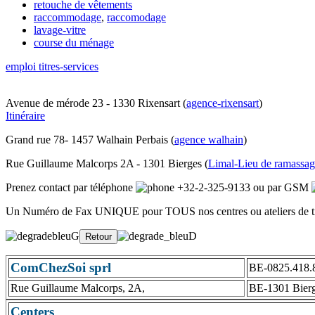
retouche de vêtements
raccommodage
,
raccomodage
lavage-vitre
course du ménage
emploi titres-services
Avenue de mérode 23 - 1330 Rixensart (
agence-rixensart
)
Itinéraire
Grand rue 78- 1457 Walhain Perbais (
agence walhain
)
Rue Guillaume Malcorps 2A - 1301 Bierges (
Limal-Lieu de ramassag
Prenez contact par téléphone
+32-2-325-9133
ou par GSM
Un Numéro de Fax UNIQUE pour TOUS nos centres ou ateliers de tit
ComChezSoi sprl
BE-0825.418.
Rue Guillaume Malcorps, 2A,
BE-1301 Bier
Centers