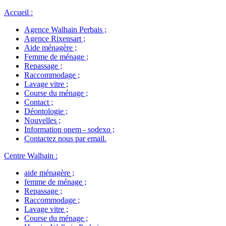
Accueil
:
Agence Walhain Perbais
;
Agence Rixensart
;
Aide ménagère
;
Femme de ménage
;
Repassage
;
Raccommodage
;
Lavage vitre
;
Course du ménage
;
Contact
;
Déontologie
;
Nouvelles
;
Information onem - sodexo
;
Contactez nous par email
.
Centre Walhain
:
aide ménagère
;
femme de ménage
;
Repassage
;
Raccommodage
;
Lavage vitre
;
Course du ménage
;