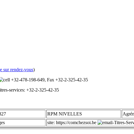
e sur rendez-vous
)
+32-478-198-649
, Fax
+32-2-325-42-35
res-services: +32-2-325-42-35
827
RPM NIVELLES
Agrém
ges
site: https://comchezsoi.be