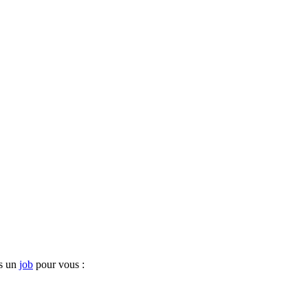
ns un
job
pour vous :