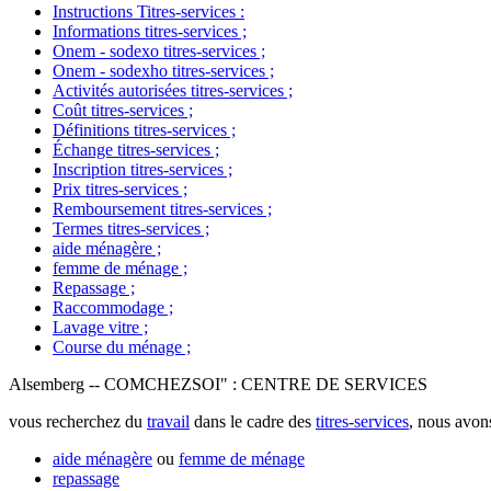
Instructions Titres-services
:
Informations titres-services
;
Onem - sodexo titres-services
;
Onem - sodexho titres-services
;
Activités autorisées titres-services
;
Coût titres-services
;
Définitions titres-services
;
Échange titres-services
;
Inscription titres-services
;
Prix titres-services
;
Remboursement titres-services
;
Termes titres-services
;
aide ménagère
;
femme de ménage
;
Repassage
;
Raccommodage
;
Lavage vitre
;
Course du ménage
;
Alsemberg -- COMCHEZSOI" : CENTRE DE SERVICES
vous recherchez du
travail
dans le cadre des
titres-services
, nous avo
aide ménagère
ou
femme de ménage
repassage