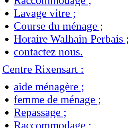
Raccommodage
;
Lavage vitre
;
Course du ménage
;
Horaire Walhain Perbais
contactez nous
.
Centre Rixensart
:
aide ménagère
;
femme de ménage
;
Repassage
;
Raccommodage
;