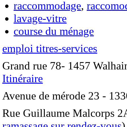
raccommodage
,
raccomo
lavage-vitre
course du ménage
emploi titres-services
Grand rue 78- 1457 Walhain
Itinéraire
Avenue de mérode 23 - 1330
Rue Guillaume Malcorps 2A
ramassage sur rendez-vous
)