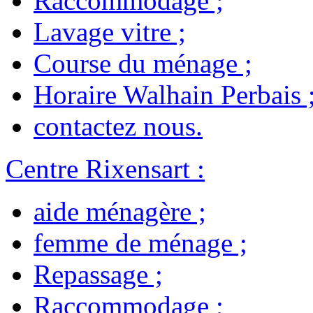
Raccommodage
;
Lavage vitre
;
Course du ménage
;
Horaire Walhain Perbais
contactez nous
.
Centre Rixensart
:
aide ménagère
;
femme de ménage
;
Repassage
;
Raccommodage
;