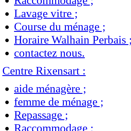
Raccommodage
;
Lavage vitre
;
Course du ménage
;
Horaire Walhain Perbais
contactez nous
.
Centre Rixensart
:
aide ménagère
;
femme de ménage
;
Repassage
;
Raccommodage
;