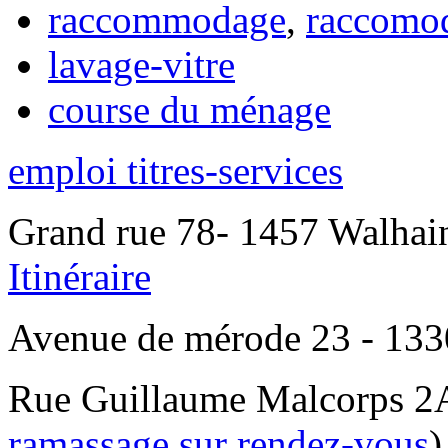
raccommodage
,
raccomo
lavage-vitre
course du ménage
emploi titres-services
Grand rue 78- 1457 Walhain
Itinéraire
Avenue de mérode 23 - 1330
Rue Guillaume Malcorps 2A
ramassage sur rendez-vous
)