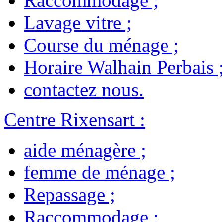
Raccommodage
;
Lavage vitre
;
Course du ménage
;
Horaire Walhain Perbais
contactez nous
.
Centre Rixensart
:
aide ménagère
;
femme de ménage
;
Repassage
;
Raccommodage
;