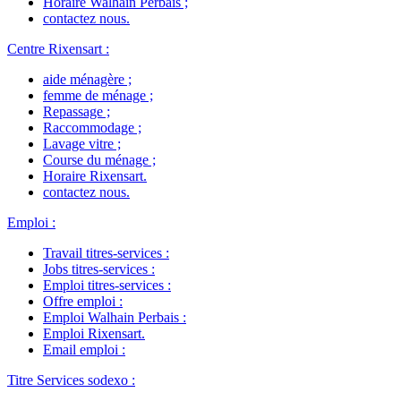
Horaire Walhain Perbais
;
contactez nous
.
Centre Rixensart
:
aide ménagère
;
femme de ménage
;
Repassage
;
Raccommodage
;
Lavage vitre
;
Course du ménage
;
Horaire Rixensart
.
contactez nous
.
Emploi
:
Travail titres-services
:
Jobs titres-services
:
Emploi titres-services
:
Offre emploi
:
Emploi Walhain Perbais
:
Emploi Rixensart
.
Email emploi
:
Titre Services sodexo
: