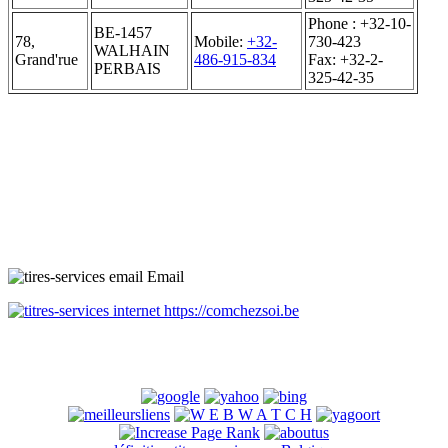
Phone : +32-10-
BE-1457
78,
Mobile:
+32-
730-423
WALHAIN
Grand'rue
486-915-834
Fax: +32-2-
PERBAIS
325-42-35
Email
https://comchezsoi.be