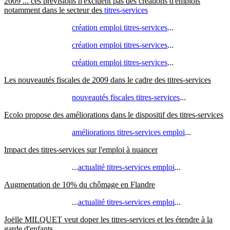
2009 ... ces prévisions n'excluent pas des créations d'emplois
notamment dans le secteur des
titres-services
création emploi titres-services
...
création emploi titres-services
...
création emploi titres-services
...
Les nouveautés fiscales de 2009 dans le cadre des titres-services
nouveautés fiscales titres-services
...
Ecolo propose des améliorations dans le dispositif des titres-services
améliorations titres-services emploi
...
Impact des titres-services sur l'emploi à nuancer
...
actualité titres-services emploi
...
Augmentation de 10% du chômage en Flandre
...
actualité titres-services emploi
...
Joëlle MILQUET veut doper les titres-services et les étendre à la
garde d'enfants