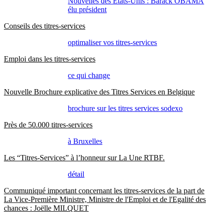
Nouvelles des Etats-Unis : Barack OBAMA
élu président
Conseils des titres-services
optimaliser vos titres-services
Emploi dans les titres-services
ce qui change
Nouvelle Brochure explicative des Titres Services en Belgique
brochure sur les titres services sodexo
Près de 50.000 titres-services
à Bruxelles
Les “Titres-Services” à l’honneur sur La Une RTBF.
détail
Communiqué important concernant les titres-services de la part de
La Vice-Première Ministre, Ministre de l'Emploi et de l'Egalité des
chances : Joëlle MILQUET