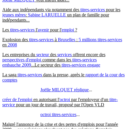
Aide aux indépendants via notamment des
titres-services
pour les
jeunes mères
:
Sabine LARUELLE
un plan de famille pour
indépendants...
Les
titres-services
l'
avenir
pour l'
emploi
?
Explosion des
titres-services
à
Bruxelles
:
5 millions titres-services
en
2008
Les entreprises du
secteur
des
services
offrent encore des
perspectives d'emploi
comme dans les
titres-services
embauche 2009
...Le secteur des
titres-services engage
La saga
titres-services
dans la presse, après le
rapport de la cour des
comptes
Joëlle MILQUET réplique
...
créer de l'emploi
en autorisant l'
octroi
par l'employeur d'un
titre-
service
pour un jour de travail, proposé par l'Open VLD
octroi titres-services
...
Malgré l'annonce de la crise et des pertes d'emplois pour l'année