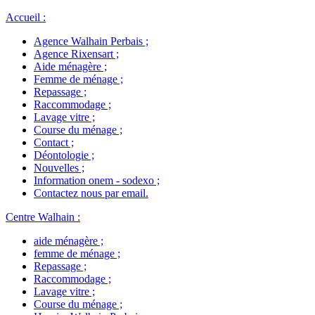
Accueil
:
Agence Walhain Perbais
;
Agence Rixensart
;
Aide ménagère
;
Femme de ménage
;
Repassage
;
Raccommodage
;
Lavage vitre
;
Course du ménage
;
Contact
;
Déontologie
;
Nouvelles
;
Information onem - sodexo
;
Contactez nous par email
.
Centre Walhain
:
aide ménagère
;
femme de ménage
;
Repassage
;
Raccommodage
;
Lavage vitre
;
Course du ménage
;