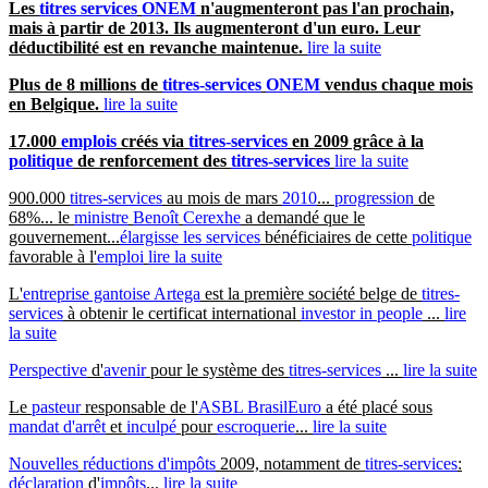
Les
titres services
ONEM
n'augmenteront pas l'an prochain,
mais à partir de 2013. Ils augmenteront d'un euro. Leur
déductibilité est en revanche maintenue.
lire la suite
Plus de 8 millions de
titres-services
ONEM
vendus chaque mois
en Belgique.
lire la suite
17.000
emplois
créés via
titres-services
en 2009 grâce à la
politique
de renforcement des
titres-services
lire la suite
900.000
titres-services
au mois de mars
2010
...
progression
de
68%... le
ministre
Benoît
Cerexhe
a demandé que le
gouvernement...
élargisse les services
bénéficiaires de cette
politique
favorable à l'
emploi
lire la suite
L'
entreprise gantoise Artega
est la première société belge de
titres-
services
à obtenir le certificat international
investor in people
...
lire
la suite
Perspective
d'
avenir
pour le système des
titres-services
...
lire la suite
Le
pasteur
responsable de l'
ASBL BrasilEuro
a été placé sous
mandat d'arrêt
et
inculpé
pour
escroquerie
...
lire la suite
Nouvelles
réductions d'impôts
2009, notamment de
titres-services
:
déclaration
d'
impôts
...
lire la suite