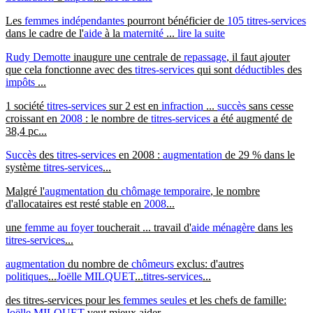
Les
femmes indépendantes
pourront bénéficier de
105
titres-services
dans le cadre de l'
aide
à la
maternité
...
lire la suite
Rudy Demotte
inaugure une centrale de
repassage
, il faut ajouter
que cela fonctionne avec des
titres-services
qui sont
déductibles
des
impôts
...
1 société
titres-services
sur 2 est en
infraction
...
succès
sans cesse
croissant en
2008
: le nombre de
titres-services
a été augmenté de
38,4 pc...
Succès
des
titres-services
en 2008 :
augmentation
de 29 % dans le
système
titres-services
...
Malgré l'
augmentation
du
chômage temporaire
, le nombre
d'allocataires est resté stable en
2008
...
une
femme au foyer
toucherait ... travail d'
aide ménagère
dans les
titres-services
...
augmentation
du nombre de
chômeurs
exclus: d'autres
politiques
...
Joëlle MILQUET
...
titres-services
...
des titres-services pour les
femmes seules
et les chefs de famille:
Joëlle MILQUET
veut mieux aider...