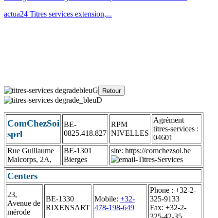
actua24 Titres services extension,...
Agrément
ComChezSoi
BE-
RPM
titres-services :
sprl
0825.418.827
NIVELLES
04601
Rue Guillaume
BE-1301
site: https://comchezsoi.be
Malcorps, 2A,
Bierges
Centers
Phone : +32-2-
23,
BE-1330
Mobile:
+32-
325-9133
Avenue de
RIXENSART
478-198-649
Fax: +32-2-
mérode
325-42-35