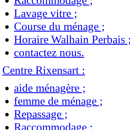
Raccommodage
;
Lavage vitre
;
Course du ménage
;
Horaire Walhain Perbais
contactez nous
.
Centre Rixensart
:
aide ménagère
;
femme de ménage
;
Repassage
;
Raccommodage
;