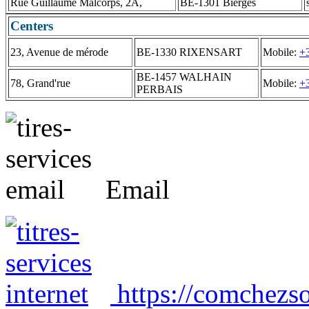
Rue Guillaume Malcorps, 2A,
BE-1301 Bierges
Centers
23, Avenue de mérode
BE-1330 RIXENSART
Mobile:
+
BE-1457 WALHAIN
78, Grand'rue
Mobile:
+
PERBAIS
Email
https://comchezso