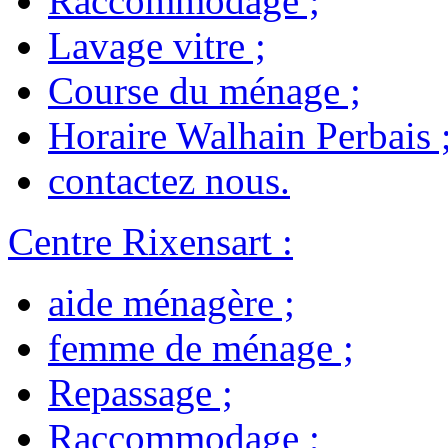
Raccommodage
;
Lavage vitre
;
Course du ménage
;
Horaire Walhain Perbais
contactez nous
.
Centre Rixensart
:
aide ménagère
;
femme de ménage
;
Repassage
;
Raccommodage
;