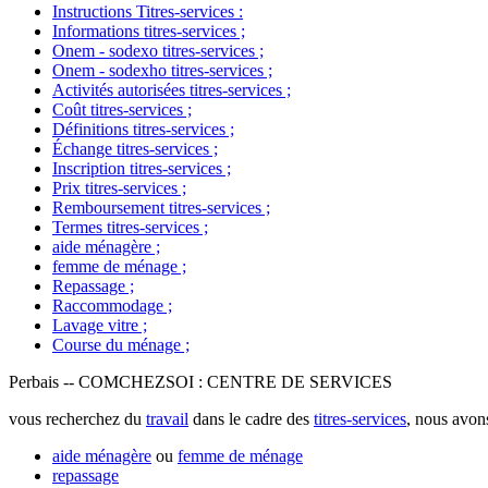
Instructions Titres-services
:
Informations titres-services
;
Onem - sodexo titres-services
;
Onem - sodexho titres-services
;
Activités autorisées titres-services
;
Coût titres-services
;
Définitions titres-services
;
Échange titres-services
;
Inscription titres-services
;
Prix titres-services
;
Remboursement titres-services
;
Termes titres-services
;
aide ménagère
;
femme de ménage
;
Repassage
;
Raccommodage
;
Lavage vitre
;
Course du ménage
;
Perbais -- COMCHEZSOI : CENTRE DE SERVICES
vous recherchez du
travail
dans le cadre des
titres-services
, nous avo
aide ménagère
ou
femme de ménage
repassage