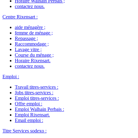
Horaire Walhain Perbais
;
contactez nous
.
Centre Rixensart
:
aide ménagère
;
femme de ménage
;
Repassage
;
Raccommodage
;
Lavage vitre
;
Course du ménage
;
Horaire Rixensart
.
contactez nous
.
Emploi
:
Travail titres-services
:
Jobs titres-services
:
Emploi titres-services
:
Offre emploi
:
Emploi Walhain Perbais
:
Emploi Rixensart
.
Email emploi
:
Titre Services sodexo
: