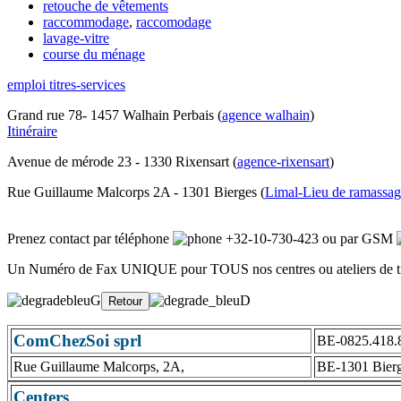
retouche de vêtements
raccommodage
,
raccomodage
lavage-vitre
course du ménage
emploi titres-services
Grand rue 78- 1457 Walhain Perbais (
agence walhain
)
Itinéraire
Avenue de mérode 23 - 1330 Rixensart (
agence-rixensart
)
Rue Guillaume Malcorps 2A - 1301 Bierges (
Limal-Lieu de ramassag
Prenez contact par téléphone
+32-10-730-423
ou par GSM
Un Numéro de Fax UNIQUE pour TOUS nos centres ou ateliers de tit
ComChezSoi sprl
BE-0825.418.
Rue Guillaume Malcorps, 2A,
BE-1301 Bier
Centers