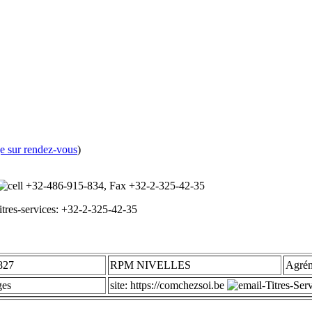
e sur rendez-vous
)
+32-486-915-834
, Fax
+32-2-325-42-35
res-services: +32-2-325-42-35
827
RPM NIVELLES
Agrém
ges
site: https://comchezsoi.be