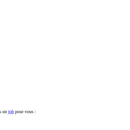
ns un
job
pour vous :