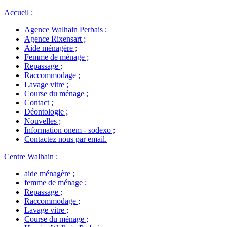
Accueil
:
Agence Walhain Perbais
;
Agence Rixensart
;
Aide ménagère
;
Femme de ménage
;
Repassage
;
Raccommodage
;
Lavage vitre
;
Course du ménage
;
Contact
;
Déontologie
;
Nouvelles
;
Information onem - sodexo
;
Contactez nous par email
.
Centre Walhain
:
aide ménagère
;
femme de ménage
;
Repassage
;
Raccommodage
;
Lavage vitre
;
Course du ménage
;