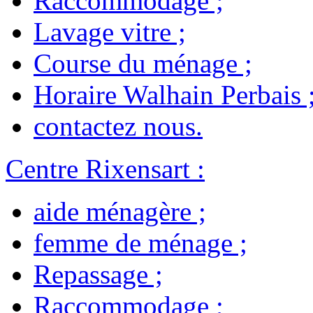
Raccommodage
;
Lavage vitre
;
Course du ménage
;
Horaire Walhain Perbais
contactez nous
.
Centre Rixensart
:
aide ménagère
;
femme de ménage
;
Repassage
;
Raccommodage
;