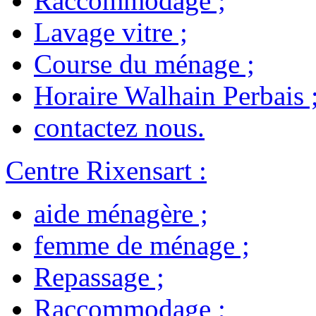
Raccommodage
;
Lavage vitre
;
Course du ménage
;
Horaire Walhain Perbais
contactez nous
.
Centre Rixensart
:
aide ménagère
;
femme de ménage
;
Repassage
;
Raccommodage
;