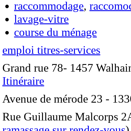
raccommodage
,
raccomo
lavage-vitre
course du ménage
emploi titres-services
Grand rue 78- 1457 Walhain
Itinéraire
Avenue de mérode 23 - 1330
Rue Guillaume Malcorps 2A
ramassage sur rendez-vous
)