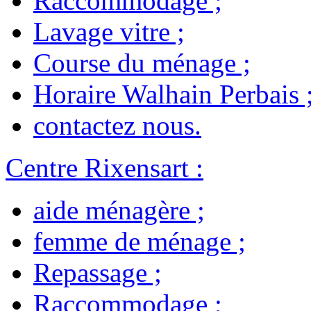
Raccommodage
;
Lavage vitre
;
Course du ménage
;
Horaire Walhain Perbais
contactez nous
.
Centre Rixensart
:
aide ménagère
;
femme de ménage
;
Repassage
;
Raccommodage
;