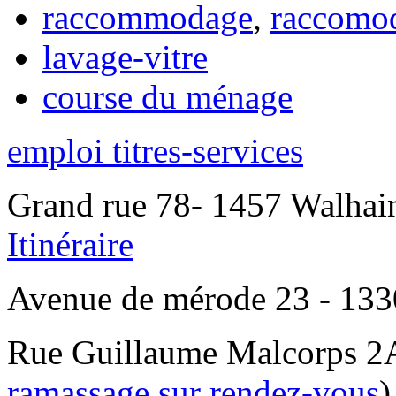
raccommodage
,
raccomo
lavage-vitre
course du ménage
emploi titres-services
Grand rue 78- 1457 Walhain
Itinéraire
Avenue de mérode 23 - 1330
Rue Guillaume Malcorps 2A
ramassage sur rendez-vous
)