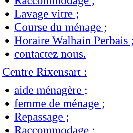
Raccommodage
;
Lavage vitre
;
Course du ménage
;
Horaire Walhain Perbais
contactez nous
.
Centre Rixensart
:
aide ménagère
;
femme de ménage
;
Repassage
;
Raccommodage
;