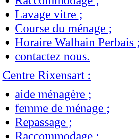
Raccommodage
;
Lavage vitre
;
Course du ménage
;
Horaire Walhain Perbais
contactez nous
.
Centre Rixensart
:
aide ménagère
;
femme de ménage
;
Repassage
;
Raccommodage
;