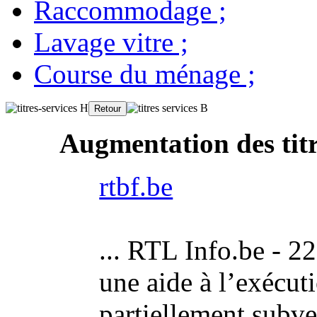
Raccommodage
;
Lavage vitre
;
Course du ménage
;
Augmentation des titr
rtbf.be
... RTL Info.be - 22
une aide à l’exécut
partiellement subve