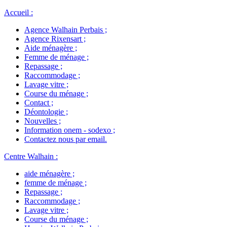
Accueil
:
Agence Walhain Perbais
;
Agence Rixensart
;
Aide ménagère
;
Femme de ménage
;
Repassage
;
Raccommodage
;
Lavage vitre
;
Course du ménage
;
Contact
;
Déontologie
;
Nouvelles
;
Information onem - sodexo
;
Contactez nous par email
.
Centre Walhain
:
aide ménagère
;
femme de ménage
;
Repassage
;
Raccommodage
;
Lavage vitre
;
Course du ménage
;