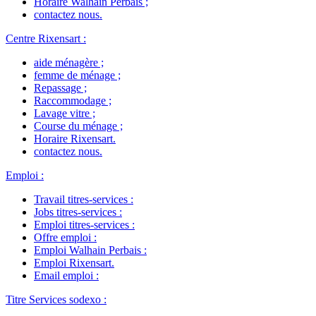
Horaire Walhain Perbais
;
contactez nous
.
Centre Rixensart
:
aide ménagère
;
femme de ménage
;
Repassage
;
Raccommodage
;
Lavage vitre
;
Course du ménage
;
Horaire Rixensart
.
contactez nous
.
Emploi
:
Travail titres-services
:
Jobs titres-services
:
Emploi titres-services
:
Offre emploi
:
Emploi Walhain Perbais
:
Emploi Rixensart
.
Email emploi
:
Titre Services sodexo
: