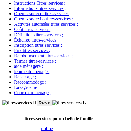
Instructions Titres-services
:
Informations titres-services
;
Onem - sodexo titres-services
;
Onem - sodexho titres-services
;
Activités autorisées titres-services
;
Coût titres-services
;
Définitions titres-services
;
Échange titres-services
;
Inscription titres-services
;
Prix titres-services
;
Remboursement titres-services
;
Termes titres-services
;
aide ménagère
;
femme de ménage
;
Repassage
;
Raccommodage
;
Lavage vitre
;
Course du ménage
;
titres-services pour chefs de famille
rtbf.be