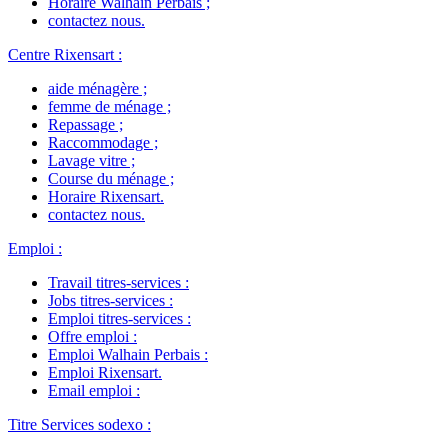
Horaire Walhain Perbais
;
contactez nous
.
Centre Rixensart
:
aide ménagère
;
femme de ménage
;
Repassage
;
Raccommodage
;
Lavage vitre
;
Course du ménage
;
Horaire Rixensart
.
contactez nous
.
Emploi
:
Travail titres-services
:
Jobs titres-services
:
Emploi titres-services
:
Offre emploi
:
Emploi Walhain Perbais
:
Emploi Rixensart
.
Email emploi
:
Titre Services sodexo
: