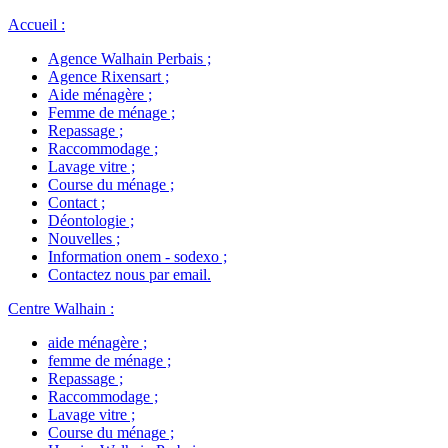
Accueil
:
Agence Walhain Perbais
;
Agence Rixensart
;
Aide ménagère
;
Femme de ménage
;
Repassage
;
Raccommodage
;
Lavage vitre
;
Course du ménage
;
Contact
;
Déontologie
;
Nouvelles
;
Information onem - sodexo
;
Contactez nous par email
.
Centre Walhain
:
aide ménagère
;
femme de ménage
;
Repassage
;
Raccommodage
;
Lavage vitre
;
Course du ménage
;