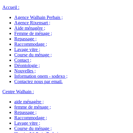
Accueil
:
Agence Walhain Perbais
;
Agence Rixensart
;
Aide ménagère
;
Femme de ménage
;
Repassage
;
Raccommodage
;
Lavage vitre
;
Course du ménage
;
Contact
;
Déontologie
;
Nouvelles
;
Information onem - sodexo
;
Contactez nous par email
.
Centre Walhain
:
aide ménagère
;
femme de ménage
;
Repassage
;
Raccommodage
;
Lavage vitre
;
Course du ménage
;