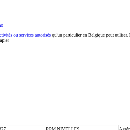
ho
ctivités ou services autorisés
qu'un particulier en Belgique peut utiliser. 
apier
827
RPM NIVELLES
Agrém