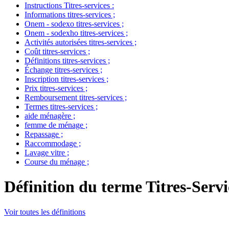
Instructions Titres-services
:
Informations titres-services
;
Onem - sodexo titres-services
;
Onem - sodexho titres-services
;
Activités autorisées titres-services
;
Coût titres-services
;
Définitions titres-services
;
Échange titres-services
;
Inscription titres-services
;
Prix titres-services
;
Remboursement titres-services
;
Termes titres-services
;
aide ménagère
;
femme de ménage
;
Repassage
;
Raccommodage
;
Lavage vitre
;
Course du ménage
;
Définition du terme Titres-Servi
Voir toutes les définitions