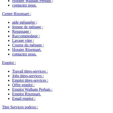
Horaire Walhain Perbais
;
contactez nous
.
Centre Rixensart
:
aide ménagère
;
femme de ménage
;
Repassage
;
Raccommodage
;
Lavage vitre
;
Course du ménage
;
Horaire Rixensart
.
contactez nous
.
Emploi
:
Travail titres-services
:
Jobs titres-services
:
Emploi titres-services
:
Offre emploi
:
Emploi Walhain Perbais
:
Emploi Rixensart
.
Email emploi
:
Titre Services sodexo
: