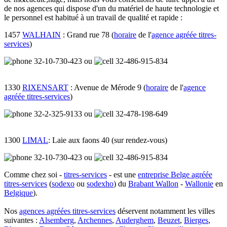
de nos agences qui dispose d'un du matériel de haute technologie et
le personnel est habitué à un travail de qualité et rapide :
1457
WALHAIN
: Grand rue 78 (
horaire
de l'
agence agréée titres-
services
)
32-10-730-423
ou
32-486-915-834
1330
RIXENSART
: Avenue de Mérode 9 (
horaire
de l'
agence
agréée titres-services
)
32-2-325-9133
ou
32-478-198-649
1300
LIMAL
: Laie aux faons 40 (sur rendez-vous)
32-10-730-423
ou
32-486-915-834
Comme chez soi -
titres-services
-
est une
entreprise Belge agréée
titres-services
(
sodexo
ou
sodexho
) du
Brabant Wallon
-
Wallonie
en
Belgique
).
Nos
agences agréées titres-services
déservent notamment les villes
suivantes :
Alsemberg
,
Archennes
,
Auderghem
,
Beuzet
,
Bierges
,