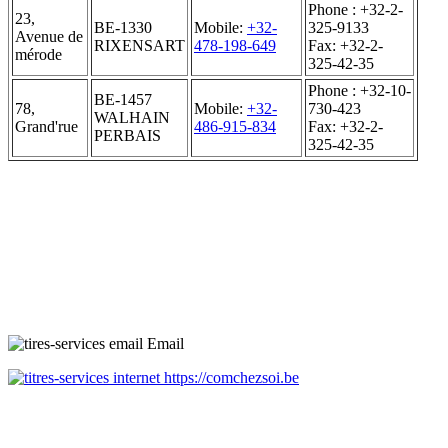
Phone : +32-2-
23,
BE-1330
Mobile:
+32-
325-9133
Avenue de
RIXENSART
478-198-649
Fax: +32-2-
mérode
325-42-35
Phone : +32-10-
BE-1457
78,
Mobile:
+32-
730-423
WALHAIN
Grand'rue
486-915-834
Fax: +32-2-
PERBAIS
325-42-35
Email
https://comchezsoi.be