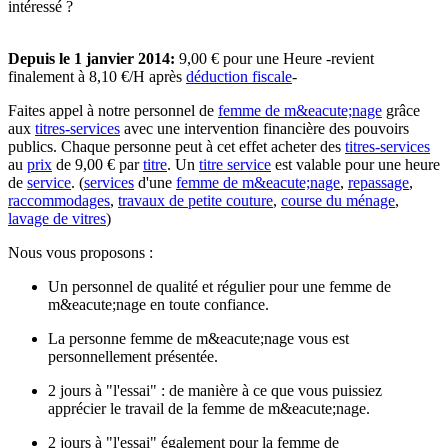
intéressé ?
Depuis le 1 janvier 2014:
9,00 € pour une Heure
-revient
finalement à 8,10 €/H après
déduction fiscale
-
Faites appel à notre personnel de
femme de m&eacute;nage
grâce
aux
titres-services
avec une intervention financière des pouvoirs
publics. Chaque personne peut à cet effet acheter des
titres-services
au
prix
de 9,00 € par
titre
. Un
titre service
est valable pour une heure
de
service
. (
services
d'une
femme de m&eacute;nage
,
repassage
,
raccommodages
,
travaux de petite couture
,
course du ménage
,
lavage de vitres
)
Nous vous proposons :
Un personnel de qualité et régulier pour une femme de
m&eacute;nage en toute confiance.
La personne femme de m&eacute;nage vous est
personnellement présentée.
2 jours à "l'essai" : de manière à ce que vous puissiez
apprécier le travail de la femme de m&eacute;nage.
2 jours à "l'essai" également pour la femme de