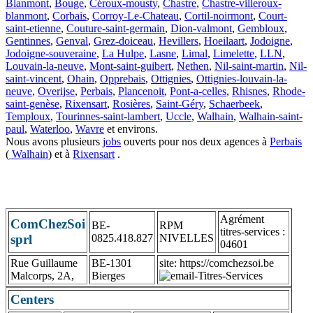
Blanmont
,
Bouge
,
Céroux-mousty
,
Chastre
,
Chastre-villeroux-
blanmont
,
Corbais
,
Corroy-Le-Chateau
,
Cortil-noirmont
,
Court-
saint-etienne
,
Couture-saint-germain
,
Dion-valmont
,
Gembloux
,
Gentinnes
,
Genval
,
Grez-doiceau
,
Hevillers
,
Hoeilaart
,
Jodoigne
,
Jodoigne-souveraine
,
La Hulpe
,
Lasne
,
Limal
,
Limelette
,
LLN
,
Louvain-la-neuve
,
Mont-saint-guibert
,
Nethen
,
Nil-saint-martin
,
Nil-
saint-vincent
,
Ohain
,
Opprebais
,
Ottignies
,
Ottignies-louvain-la-
neuve
,
Overijse
,
Perbais
,
Plancenoit
,
Pont-a-celles
,
Rhisnes
,
Rhode-
saint-genèse
,
Rixensart
,
Rosières
,
Saint-Géry
,
Schaerbeek
,
Temploux
,
Tourinnes-saint-lambert
,
Uccle
,
Walhain
,
Walhain-saint-
paul
,
Waterloo
,
Wavre
et environs.
Nous avons plusieurs
jobs
ouverts pour nos deux agences à
Perbais
(
Walhain
) et à
Rixensart
.
Agrément
ComChezSoi
BE-
RPM
titres-services :
sprl
0825.418.827
NIVELLES
04601
Rue Guillaume
BE-1301
site: https://comchezsoi.be
Malcorps, 2A,
Bierges
Centers