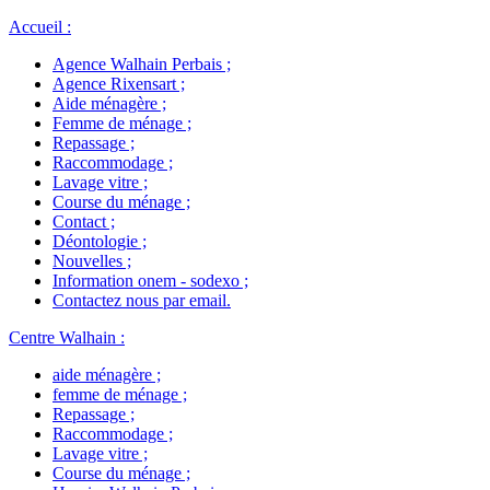
Accueil
:
Agence Walhain Perbais
;
Agence Rixensart
;
Aide ménagère
;
Femme de ménage
;
Repassage
;
Raccommodage
;
Lavage vitre
;
Course du ménage
;
Contact
;
Déontologie
;
Nouvelles
;
Information onem - sodexo
;
Contactez nous par email
.
Centre Walhain
:
aide ménagère
;
femme de ménage
;
Repassage
;
Raccommodage
;
Lavage vitre
;
Course du ménage
;