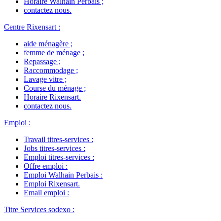
Horaire Walhain Perbais
;
contactez nous
.
Centre Rixensart
:
aide ménagère
;
femme de ménage
;
Repassage
;
Raccommodage
;
Lavage vitre
;
Course du ménage
;
Horaire Rixensart
.
contactez nous
.
Emploi
:
Travail titres-services
:
Jobs titres-services
:
Emploi titres-services
:
Offre emploi
:
Emploi Walhain Perbais
:
Emploi Rixensart
.
Email emploi
:
Titre Services sodexo
: