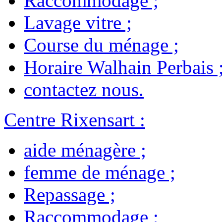
Raccommodage
;
Lavage vitre
;
Course du ménage
;
Horaire Walhain Perbais
contactez nous
.
Centre Rixensart
:
aide ménagère
;
femme de ménage
;
Repassage
;
Raccommodage
;