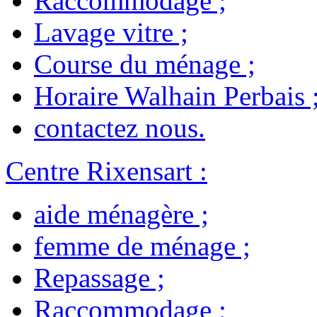
Raccommodage
;
Lavage vitre
;
Course du ménage
;
Horaire Walhain Perbais
contactez nous
.
Centre Rixensart
:
aide ménagère
;
femme de ménage
;
Repassage
;
Raccommodage
;