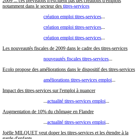
2009 ... ces prévisions n'excluent pas des créations d'emplois
notamment dans le secteur des
titres-services
création emploi titres-services
...
création emploi titres-services
...
création emploi titres-services
...
Les nouveautés fiscales de 2009 dans le cadre des titres-services
nouveautés fiscales titres-services
...
Ecolo propose des améliorations dans le dispositif des titres-services
améliorations titres-services emploi
...
Impact des titres-services sur l'emploi à nuancer
...
actualité titres-services emploi
...
Augmentation de 10% du chômage en Flandre
...
actualité titres-services emploi
...
Joëlle MILQUET veut doper les titres-services et les étendre à la
garde d'enfants