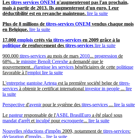
Les
titres services
ONEM
n'augmenteront pas l'an prochain,
mais à partir de 2013. Ils augmenteront d'un euro. Leur
déductibilité est en revanche maintenue.
lire la suite
Plus de 8 millions de
titres-services
ONEM
vendus chaque mois
en Belgique.
lire la suite
17.000
emplois
créés via
titres-services
en 2009 grâce à la
politique
de renforcement des
titres-services
lire la suite
900.000
titres-services
au mois de mars
2010
...
progression
de
68%... le
ministre
Benoît
Cerexhe
a demandé que le
gouvernement...
élargisse les services
bénéficiaires de cette
politique
favorable à l'
emploi
lire la suite
L'
entreprise gantoise Artega
est la première société belge de
titres-
services
à obtenir le certificat international
investor in people
...
lire
la suite
Perspective
d'
avenir
pour le système des
titres-services
...
lire la suite
Le
pasteur
responsable de l'
ASBL BrasilEuro
a été placé sous
mandat d'arrêt
et
inculpé
pour
escroquerie
...
lire la suite
Nouvelles
réductions d'impôts
2009, notamment de
titres-services
:
déclaration
d'
impôts
...
lire la suite