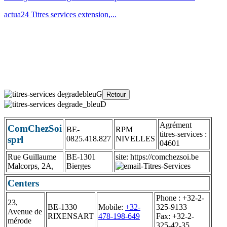
actua24 Titres services extension,...
Agrément
ComChezSoi
BE-
RPM
titres-services :
sprl
0825.418.827
NIVELLES
04601
Rue Guillaume
BE-1301
site: https://comchezsoi.be
Malcorps, 2A,
Bierges
Centers
Phone : +32-2-
23,
BE-1330
Mobile:
+32-
325-9133
Avenue de
RIXENSART
478-198-649
Fax: +32-2-
mérode
325-42-35