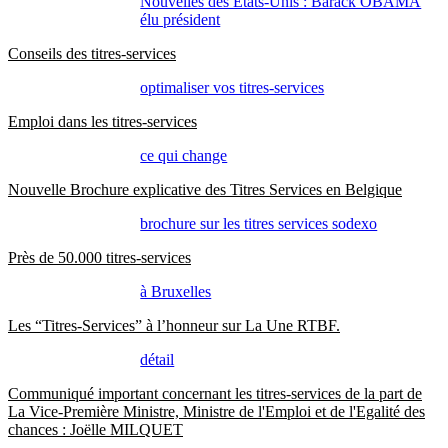
Nouvelles des Etats-Unis : Barack OBAMA
élu président
Conseils des titres-services
optimaliser vos titres-services
Emploi dans les titres-services
ce qui change
Nouvelle Brochure explicative des Titres Services en Belgique
brochure sur les titres services sodexo
Près de 50.000 titres-services
à Bruxelles
Les “Titres-Services” à l’honneur sur La Une RTBF.
détail
Communiqué important concernant les titres-services de la part de
La Vice-Première Ministre, Ministre de l'Emploi et de l'Egalité des
chances : Joëlle MILQUET