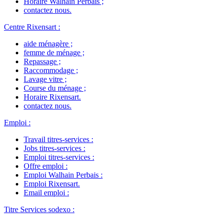
Horaire Walhain Perbais
;
contactez nous
.
Centre Rixensart
:
aide ménagère
;
femme de ménage
;
Repassage
;
Raccommodage
;
Lavage vitre
;
Course du ménage
;
Horaire Rixensart
.
contactez nous
.
Emploi
:
Travail titres-services
:
Jobs titres-services
:
Emploi titres-services
:
Offre emploi
:
Emploi Walhain Perbais
:
Emploi Rixensart
.
Email emploi
:
Titre Services sodexo
: