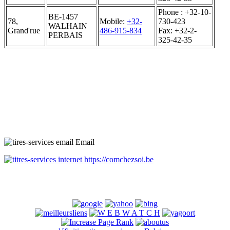
Phone : +32-10-
BE-1457
78,
Mobile:
+32-
730-423
WALHAIN
Grand'rue
486-915-834
Fax: +32-2-
PERBAIS
325-42-35
Email
https://comchezsoi.be