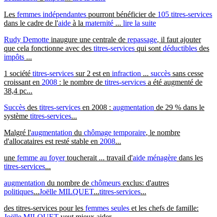
Les
femmes indépendantes
pourront bénéficier de
105
titres-services
dans le cadre de l'
aide
à la
maternité
...
lire la suite
Rudy Demotte
inaugure une centrale de
repassage
, il faut ajouter
que cela fonctionne avec des
titres-services
qui sont
déductibles
des
impôts
...
1 société
titres-services
sur 2 est en
infraction
...
succès
sans cesse
croissant en
2008
: le nombre de
titres-services
a été augmenté de
38,4 pc...
Succès
des
titres-services
en 2008 :
augmentation
de 29 % dans le
système
titres-services
...
Malgré l'
augmentation
du
chômage temporaire
, le nombre
d'allocataires est resté stable en
2008
...
une
femme au foyer
toucherait ... travail d'
aide ménagère
dans les
titres-services
...
augmentation
du nombre de
chômeurs
exclus: d'autres
politiques
...
Joëlle MILQUET
...
titres-services
...
des titres-services pour les
femmes seules
et les chefs de famille:
Joëlle MILQUET
veut mieux aider...