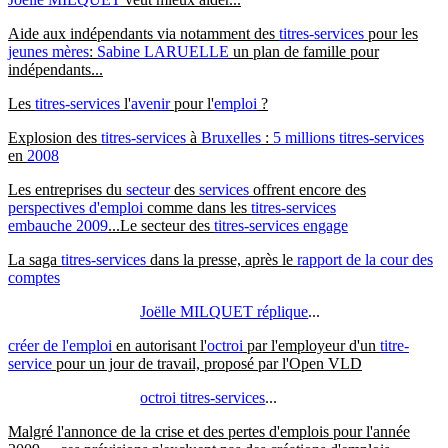
Aide aux indépendants via notamment des
titres-services
pour les
jeunes mères
:
Sabine LARUELLE
un plan de famille pour
indépendants...
Les
titres-services
l'
avenir
pour l'
emploi
?
Explosion des
titres-services
à
Bruxelles
:
5 millions titres-services
en
2008
Les entreprises du
secteur
des
services
offrent encore des
perspectives d'emploi
comme dans les
titres-services
embauche 2009
...Le secteur des
titres-services engage
La saga
titres-services
dans la presse, après le
rapport de la cour des
comptes
Joëlle MILQUET réplique
...
créer de l'emploi
en autorisant l'
octroi
par l'employeur d'un
titre-
service
pour un jour de travail, proposé par l'Open VLD
octroi titres-services
...
Malgré l'annonce de la crise et des pertes d'emplois pour l'année