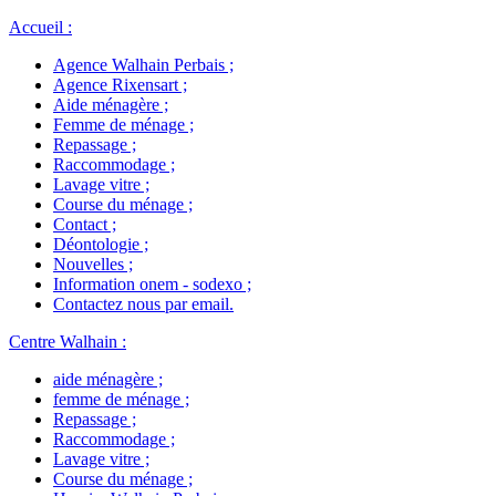
Accueil
:
Agence Walhain Perbais
;
Agence Rixensart
;
Aide ménagère
;
Femme de ménage
;
Repassage
;
Raccommodage
;
Lavage vitre
;
Course du ménage
;
Contact
;
Déontologie
;
Nouvelles
;
Information onem - sodexo
;
Contactez nous par email
.
Centre Walhain
:
aide ménagère
;
femme de ménage
;
Repassage
;
Raccommodage
;
Lavage vitre
;
Course du ménage
;